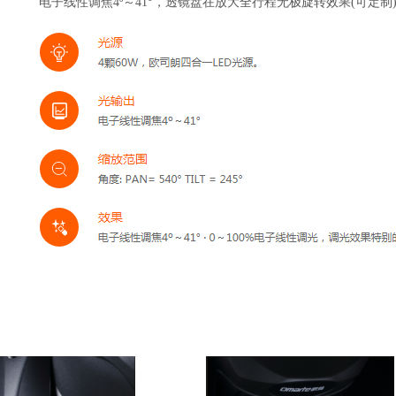
电子线性调焦4º～41°，透镜盘在放大全行程无极旋转效果(可定制