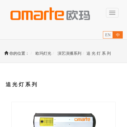
Toggle
navigati
EN
中
你的位置：
欧玛灯光
演艺演播系列
追 光 灯 系 列
追 光 灯 系 列